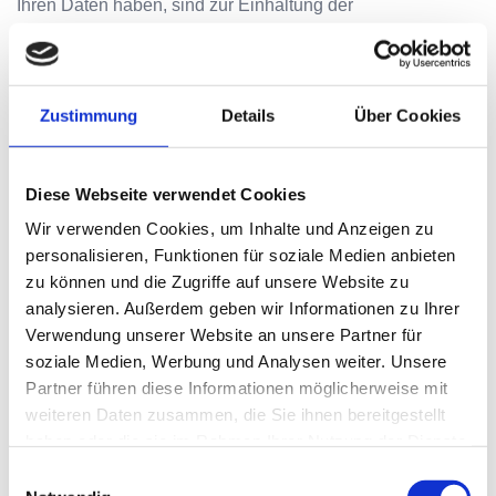
Ihren Daten haben, sind zur Einhaltung der
datenschutzrechtlichen Bestimmungen verpflichtet. In
manchen Fällen wird es im Rahmen der
Auftragsverarbeitung erforderlich sein, dass wir Ihre
Anfragen an mit uns verbundene Unternehmen
Zustimmung
Details
Über Cookies
weiterreichen. Auch in diesen Fällen werden Ihre Daten
vertraulich behandelt.
Diese Webseite verwendet Cookies
Innerhalb unserer Webseite verwenden wir das SSL-
Verfahren (Secure Socket Layer) in Verbindung mit der
Wir verwenden Cookies, um Inhalte und Anzeigen zu
jeweils höchsten Verschlüsselungsstufe, die von Ihrem
personalisieren, Funktionen für soziale Medien anbieten
Browser unterstützt wird.
zu können und die Zugriffe auf unsere Website zu
analysieren. Außerdem geben wir Informationen zu Ihrer
Verwendung unserer Website an unsere Partner für
Betroffenenrechte
soziale Medien, Werbung und Analysen weiter. Unsere
Partner führen diese Informationen möglicherweise mit
Auskunftsrecht
weiteren Daten zusammen, die Sie ihnen bereitgestellt
Sie können jederzeit eine Auskunft, über die von uns über
haben oder die sie im Rahmen Ihrer Nutzung der Dienste
Sie gespeicherten Daten verlangen. Wir bitten Sie, Ihr
gesammelt haben.
Einwilligungsauswahl
Auskunftsgesuch zusammen mit einem glaubhaften