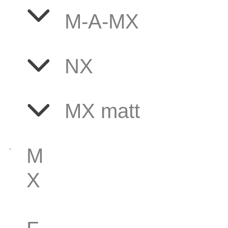
M
-A-MX
N
X
MX
matt
M
X