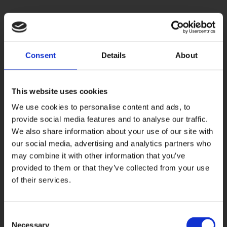
Croquis :
Consent
Details
About
Film d’aluminium doublé sur chaque face d’un
film polyester, renforcé de 2 fils polyamide.
This website uses cookies
Disponible en 40 µ d’épaisseur et en 0,25 ou
We use cookies to personalise content and ads, to
provide social media features and to analyse our traffic.
0,37 mm de largeur, argenté et doré. Autres
We also share information about your use of our site with
our social media, advertising and analytics partners who
largeurs sur demande.
may combine it with other information that you’ve
provided to them or that they’ve collected from your use
Composition :
of their services.
Polyester / aluminium / polyamide 45/41/14
Consent
Necessary